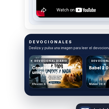
DEVOCIONALES
Desliza y pulsa una imagen para leer el devocion
DEVOCIONAL DIARIO
DEVOCIONA
Conectados a todo,
Babel 2.0
unidos a nada
Efesios 4:1-16
Mateo 24:4