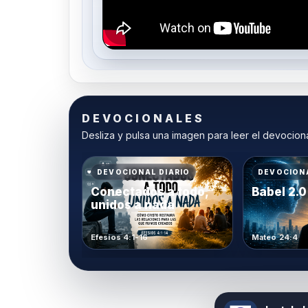
DEVOCIONALES
Desliza y pulsa una imagen para leer el devocion
DEVOCIONAL DIARIO
DEVOCIONA
Conectados a todo,
Babel 2.0
unidos a nada
Efesios 4:1-16
Mateo 24:4